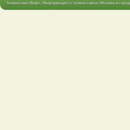
Зоомагазин Инфо. Информация о зоомагазинах Москвы и городо