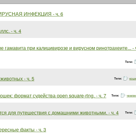
РУСНАЯ ИНФЕКЦИЯ - ч. 6
лс. - ч. 4
 гамавита при калицивирозе и вирусном ринотрахеите... - ч
Теги:
животных - ч. 5
Теги:
кош
ошек: формат судейства оpen square-ring. - ч. 7
Теги:
чемпи
тся для путешествия с домашними животными. - ч. 4
Теги:
ересные факты - ч. 3