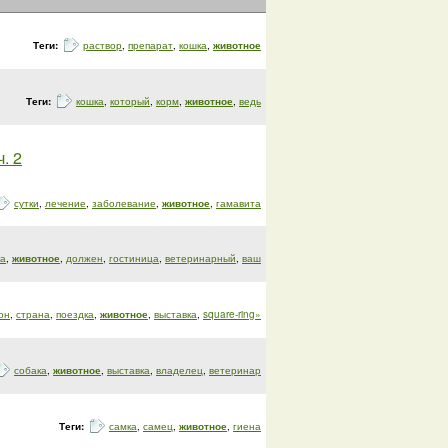
Теги:
раствор
,
препарат
,
кошка
,
животное
Теги:
кошка
,
который
,
корм
,
животное
,
ведь
. 2
сутки
,
лечение
,
заболевание
,
животное
,
гамавита
ка
,
животное
,
должен
,
гостиница
,
ветеринарный
,
ваш
он
,
страна
,
поездка
,
животное
,
выставка
,
square-ring»
собака
,
животное
,
выставка
,
владелец
,
ветеринар
Теги:
самка
,
самец
,
животное
,
гиена