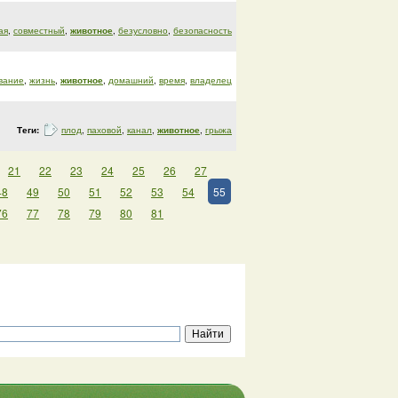
ая
,
совместный
,
животное
,
безусловно
,
безопасность
вание
,
жизнь
,
животное
,
домашний
,
время
,
владелец
Теги:
плод
,
паховой
,
канал
,
животное
,
грыжа
21
22
23
24
25
26
27
48
49
50
51
52
53
54
55
76
77
78
79
80
81