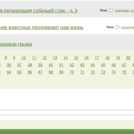
 организация собачьей стаи. - ч. 3
Теги:
традиция
,
ст
ние животные продлевают нам жизнь
Теги:
исследо
паховая грыжа
8
9
10
11
12
13
14
15
16
17
18
19
20
5
36
37
38
39
40
41
42
43
44
45
46
47
3
64
65
66
67
68
69
70
71
72
73
74
75