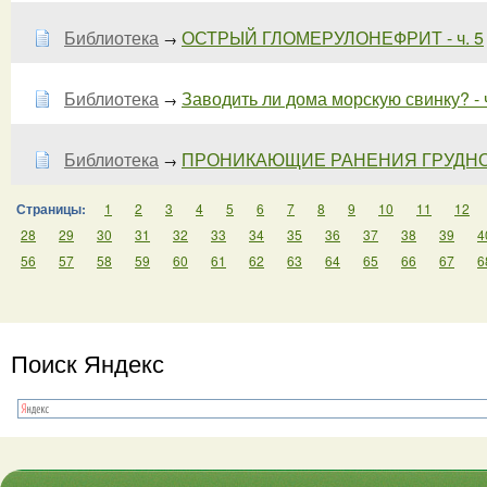
Библиотека
ОСТРЫЙ ГЛОМЕРУЛОНЕФРИТ - ч. 5
→
Библиотека
Заводить ли дома морскую свинку? - ч
→
Библиотека
ПРОНИКАЮЩИЕ РАНЕНИЯ ГРУДНО
→
Страницы:
1
2
3
4
5
6
7
8
9
10
11
12
28
29
30
31
32
33
34
35
36
37
38
39
4
56
57
58
59
60
61
62
63
64
65
66
67
6
Поиск Яндекс