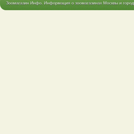
Зоомагазин Инфо. Информация о зоомагазинах Москвы и городо