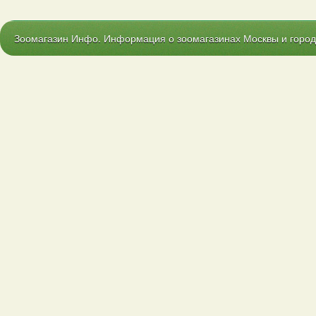
Зоомагазин Инфо. Информация о зоомагазинах Москвы и городо