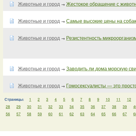
Животные и город
Жестокое обращение с животны
→
Животные и город
Самые высокие цены на собак и
→
Животные и город
Резистентность микроорганизмо
→
Животные и город
Заводить ли дома морскую свин
→
Животные и город
Гомосексуалисты — это прост
→
Страницы:
1
2
3
4
5
6
7
8
9
10
11
12
28
29
30
31
32
33
34
35
36
37
38
39
4
56
57
58
59
60
61
62
63
64
65
66
67
6