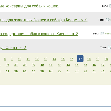
е консервы для собак и кошек.
Теги:
цы для животных (кошек и собак) в Киеве. - ч. 2
Теги:
 содержания собак и кошек в Киеве. - ч. 2
Теги:
собс
а. Факты - ч. 3
Теги:
8
9
10
11
12
13
14
15
16
17
18
19
20
5
36
37
38
39
40
41
42
43
44
45
46
47
3
64
65
66
67
68
69
70
71
72
73
74
75