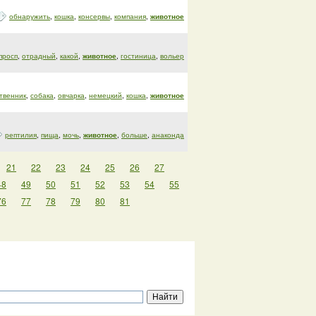
обнаружить
,
кошка
,
консервы
,
компания
,
животное
просп
,
отрадный
,
какой
,
животное
,
гостиница
,
вольер
твенник
,
собака
,
овчарка
,
немецкий
,
кошка
,
животное
рептилия
,
пища
,
мочь
,
животное
,
больше
,
анаконда
21
22
23
24
25
26
27
48
49
50
51
52
53
54
55
76
77
78
79
80
81