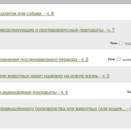
алитик для собаки. - ч. 8
модулирующие и противовирусные препараты - ч. 7
Теги:
пре
ложнения посленаркозного периода - ч. 2
Теги:
осло
ля животных дарит надежду на новую жизнь - ч. 2
-акарицидные препараты - ч. 4
Те
ромышленного производства для животных (для кошек... - ч