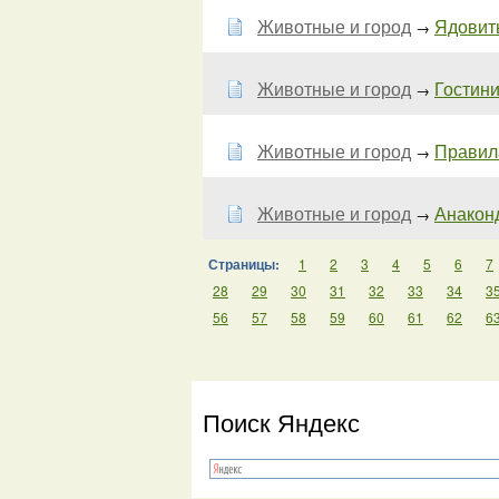
Животные и город
Ядовиты
→
Животные и город
Гостини
→
Животные и город
Правила
→
Животные и город
Анаконд
→
Страницы:
1
2
3
4
5
6
7
28
29
30
31
32
33
34
3
56
57
58
59
60
61
62
6
Поиск Яндекс