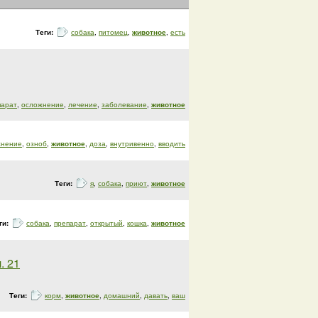
Теги:
собака
,
питомец
,
животное
,
есть
парат
,
осложнение
,
лечение
,
заболевание
,
животное
жнение
,
озноб
,
животное
,
доза
,
внутривенно
,
вводить
Теги:
я
,
собака
,
приют
,
животное
ги:
собака
,
препарат
,
открытый
,
кошка
,
животное
. 21
Теги:
корм
,
животное
,
домашний
,
давать
,
ваш