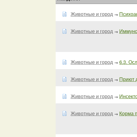
Животные и город
Психоан
→
Животные и город
Иммуно
→
Животные и город
6.3. Ос
→
Животные и город
Приют д
→
Животные и город
Инсекто
→
Животные и город
Корма п
→