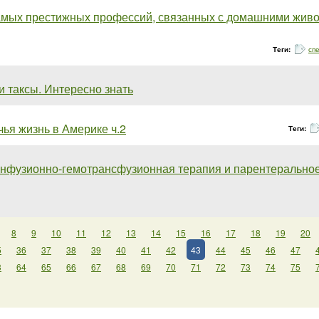
мых престижных профессий, связанных с домашними животн.
Теги:
сп
 таксы. Интересно знать
ья жизнь в Америке ч.2
Теги:
Инфузионно-гемотрансфузионная терапия и парентеральное.
8
9
10
11
12
13
14
15
16
17
18
19
20
5
36
37
38
39
40
41
42
43
44
45
46
47
3
64
65
66
67
68
69
70
71
72
73
74
75