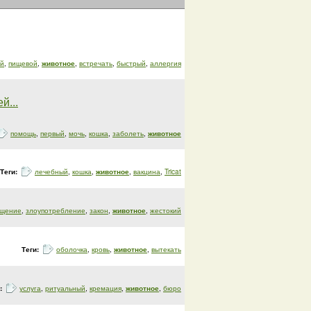
ый
,
пищевой
,
животное
,
встречать
,
быстрый
,
аллергия
й...
помощь
,
первый
,
мочь
,
кошка
,
заболеть
,
животное
Теги:
лечебный
,
кошка
,
животное
,
вакцина
,
Tricat
щение
,
злоупотребление
,
закон
,
животное
,
жестокий
Теги:
оболочка
,
кровь
,
животное
,
вытекать
и:
услуга
,
ритуальный
,
кремация
,
животное
,
бюро