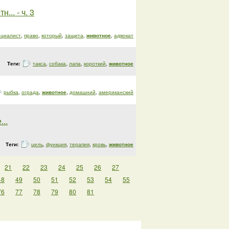
.. - ч. 3
ециалист
,
право
,
который
,
защита
,
животное
,
адвокат
Теги:
такса
,
собака
,
лапа
,
короткий
,
животное
рыбка
,
ограда
,
животное
,
домашний
,
американский
..
Теги:
цель
,
функция
,
терапия
,
кровь
,
животное
21
22
23
24
25
26
27
48
49
50
51
52
53
54
55
76
77
78
79
80
81