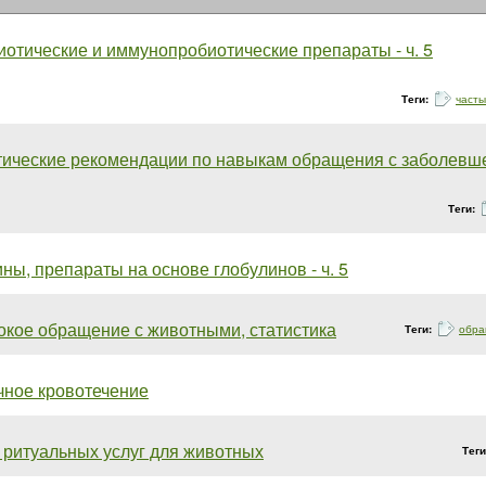
отические и иммунопробиотические препараты - ч. 5
Теги:
част
ические рекомендации по навыкам обращения с заболевше
Теги:
ны, препараты на основе глобулинов - ч. 5
кое обращение с животными, статистика
Теги:
обра
чное кровотечение
ритуальных услуг для животных
Тег