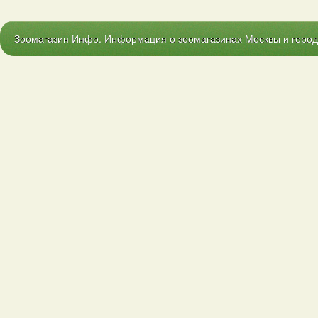
Зоомагазин Инфо. Информация о зоомагазинах Москвы и городо