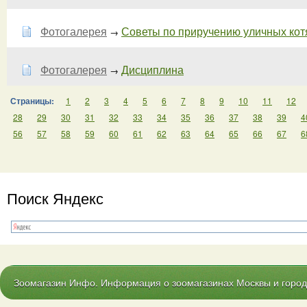
Фотогалерея
Советы по приручению уличных котят
→
Фотогалерея
Дисциплина
→
Страницы:
1
2
3
4
5
6
7
8
9
10
11
12
28
29
30
31
32
33
34
35
36
37
38
39
4
56
57
58
59
60
61
62
63
64
65
66
67
6
Поиск Яндекс
Зоомагазин Инфо. Информация о зоомагазинах Москвы и городо