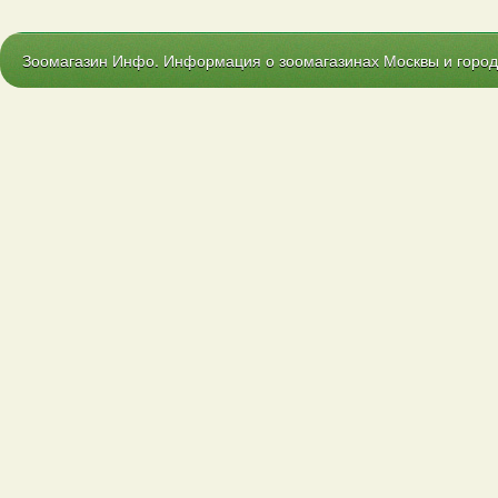
Зоомагазин Инфо. Информация о зоомагазинах Москвы и городо