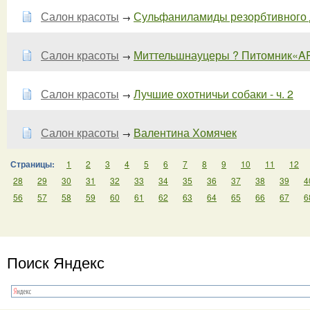
Салон красоты
Сульфаниламиды резорбтивного де
→
Салон красоты
Миттельшнауцеры ? Питомник«AR
→
Салон красоты
Лучшие охотничьи собаки - ч. 2
→
Салон красоты
Валентина Хомячек
→
Страницы:
1
2
3
4
5
6
7
8
9
10
11
12
28
29
30
31
32
33
34
35
36
37
38
39
4
56
57
58
59
60
61
62
63
64
65
66
67
6
Поиск Яндекс