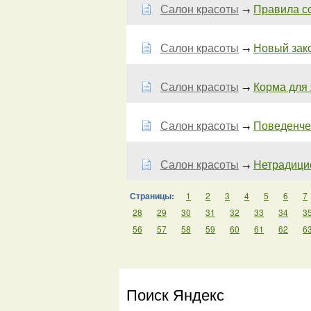
Салон красоты
Правила со
→
Салон красоты
Новый зак
→
Салон красоты
Корма для 
→
Салон красоты
Поведенчес
→
Салон красоты
Нетрадици
→
Страницы:
1
2
3
4
5
6
7
28
29
30
31
32
33
34
3
56
57
58
59
60
61
62
6
Поиск Яндекс