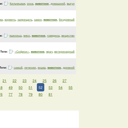
ги:
Кильчицкая
,
зона
,
животное
,
домашний
,
выгул
ка
,
кормить
,
запрещать
,
закон
,
животное
,
бездомный
и:
пшеница
,
мясо
,
животное
,
говядина
,
вещество
Теги:
«Софион»
,
животное
,
врач
,
ветеринарный
Теги:
самый
,
лечение
,
кошка
,
животное
,
древний
21
22
23
24
25
26
27
48
49
50
51
52
53
54
55
76
77
78
79
80
81