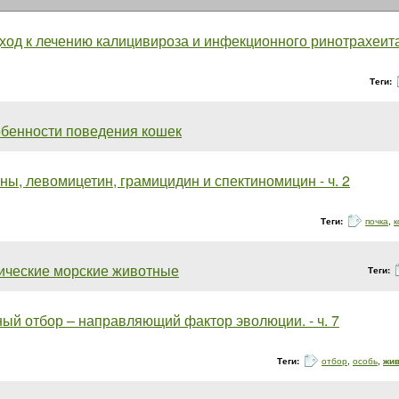
од к лечению калицивироза и инфекционного ринотрахеита...
Теги:
обенности поведения кошек
ы, левомицетин, грамицидин и спектиномицин - ч. 2
Теги:
почка
,
к
ические морские животные
Теги:
ый отбор – направляющий фактор эволюции. - ч. 7
Теги:
отбор
,
особь
,
жив