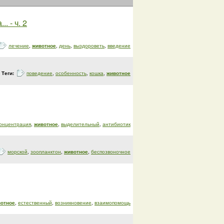
 - ч. 2
лечение
,
животное
,
день
,
выздороветь
,
введение
Теги:
поведение
,
особенность
,
кошка
,
животное
онцентрация
,
животное
,
выделительный
,
антибиотик
морской
,
зоопланктон
,
животное
,
беспозвоночное
отное
,
естественный
,
возникновение
,
взаимопомощь