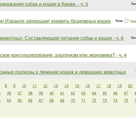
держания собак и кошек в Киеве. - ч. 3
Те
он Израиля запрещает кормить бездомных кошек
Теги:
кош
животных: Составляющие питания собак и кошек - ч. 6
Тег
кое консультирование: альтруизм или экономика? - ч. 4
онные подходы к лечению кошек и домашних животных
8
9
10
11
12
13
14
15
16
17
18
19
20
5
36
37
38
39
40
41
42
43
44
45
46
47
3
64
65
66
67
68
69
70
71
72
73
74
75