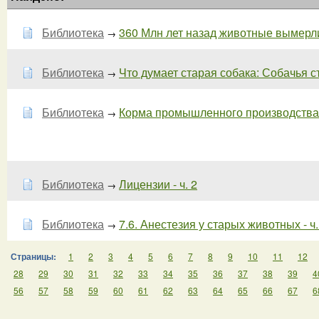
Библиотека
360 Млн лет назад животные вымерли 
→
Библиотека
Что думает старая собака: Собачья ста
→
Библиотека
Корма промышленного производства дл
→
Библиотека
Лицензии - ч. 2
→
Библиотека
7.6. Анестезия у старых животных - ч.
→
Страницы:
1
2
3
4
5
6
7
8
9
10
11
12
28
29
30
31
32
33
34
35
36
37
38
39
4
56
57
58
59
60
61
62
63
64
65
66
67
6