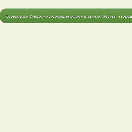
Зоомагазин Инфо. Информация о зоомагазинах Москвы и городо