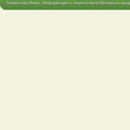
Зоомагазин Инфо. Информация о зоомагазинах Москвы и городо