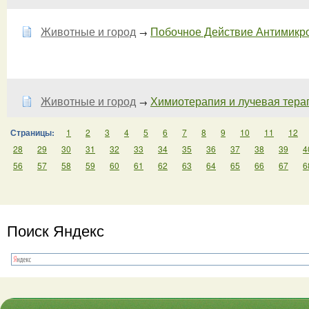
Животные и город
Побочное Действие Антимикро
→
Животные и город
Химиотерапия и лучевая тера
→
Страницы:
1
2
3
4
5
6
7
8
9
10
11
12
28
29
30
31
32
33
34
35
36
37
38
39
4
56
57
58
59
60
61
62
63
64
65
66
67
6
Поиск Яндекс