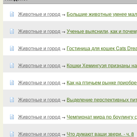
Животные и город
Большие животные умнее мал
→
Животные и город
Ученые выяснили, как и почем
→
Животные и город
Гостиница для кошек Cats Dream
→
Животные и город
Кошки Хемингуэя признаны н
→
Животные и город
Как на птичьем рынке приобре
→
Животные и город
Выделение перспективных пито
→
Животные и город
Чемпионат мира по боулингу 
→
Животные и город
Что думают ваши звери. - ч. 8
→