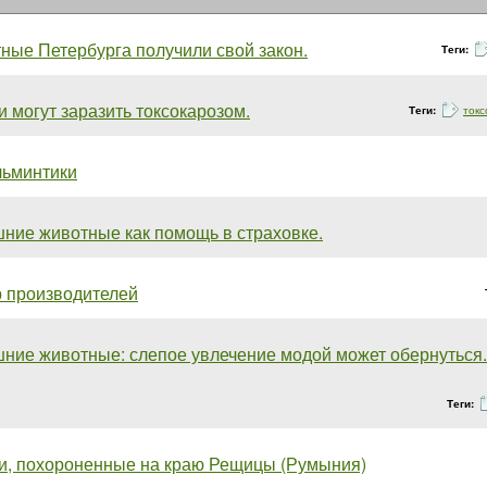
ные Петербурга получили свой закон.
Теги:
 могут заразить токсокарозом.
Теги:
токс
льминтики
ние животные как помощь в страховке.
 производителей
ние животные: слепое увлечение модой может обернуться..
Теги:
и, похороненные на краю Рещицы (Румыния)