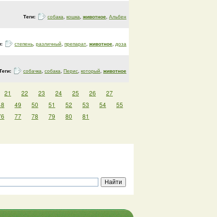
Теги:
собака
,
кошка
,
животное
,
Альбен
и:
степень
,
различный
,
препарат
,
животное
,
доза
Теги:
собачка
,
собака
,
Перис
,
который
,
животное
21
22
23
24
25
26
27
48
49
50
51
52
53
54
55
76
77
78
79
80
81