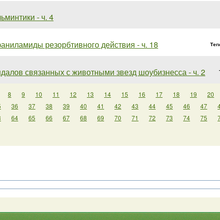
ьминтики - ч. 4
аниламиды резорбтивного действия - ч. 18
Тег
ндалов связанных с животными звезд шоубизнесса - ч. 2
8
9
10
11
12
13
14
15
16
17
18
19
20
5
36
37
38
39
40
41
42
43
44
45
46
47
3
64
65
66
67
68
69
70
71
72
73
74
75