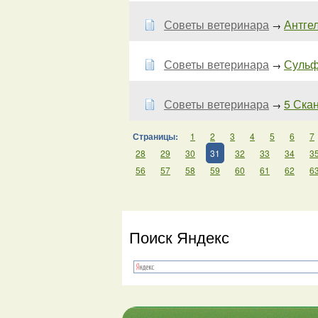
Советы ветеринара
Антгел
→
Советы ветеринара
Сульф
→
Советы ветеринара
5 Ска
→
Страницы:
1
2
3
4
5
6
7
28
29
30
31
32
33
34
3
56
57
58
59
60
61
62
6
Поиск Яндекс