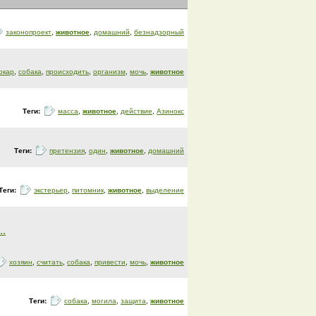
законопроект
,
животное
,
домашний
,
безнадзорный
окар
,
собака
,
происходить
,
организм
,
мочь
,
животное
Теги:
масса
,
животное
,
действие
,
Азинокс
Теги:
претензия
,
один
,
животное
,
домашний
Теги:
экстерьер
,
питомник
,
животное
,
выделение
.
хозяин
,
считать
,
собака
,
привести
,
мочь
,
животное
Теги:
собака
,
могила
,
защита
,
животное